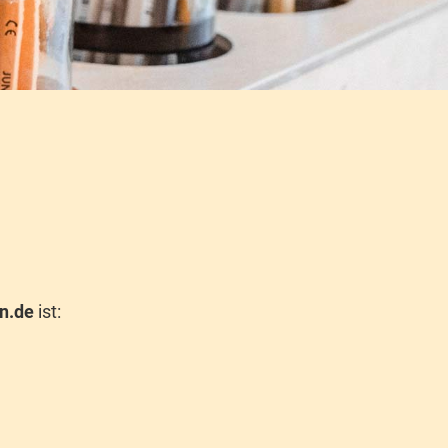
n.de
ist: